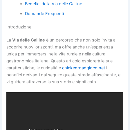
Benefici della Via delle Galline
Domande Frequenti
Introduzione
La
Via delle Galline
è un percorso che non solo invita a
scoprire nuovi orizzonti, ma offre anche un’esperienza
unica per immergersi nella vita rurale e nella cultura
gastronomica italiana. Questo articolo esplorerà le sue
caratteristiche, le curiosità e
chickenroadgioco.net
i
benefici derivanti dal seguire questa strada affascinante, e
vi guiderà attraverso la sua storia e significato.